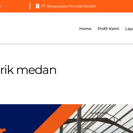
a
PT. Banguncipta Persada Mandiri
Home
Profil Kami
Lay
brik medan