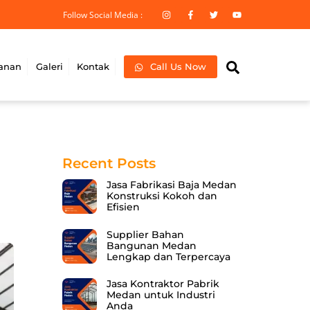
Follow Social Media :
Search
anan
Galeri
Kontak
Call Us Now
Recent Posts
Jasa Fabrikasi Baja Medan
Konstruksi Kokoh dan
Efisien
Supplier Bahan
Bangunan Medan
Lengkap dan Terpercaya
Jasa Kontraktor Pabrik
Medan untuk Industri
Anda