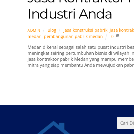
Industri Anda
Blog
jasa konstruksi pabrik
,
jasa kontra
ADMIN
medan
,
pembangunan pabrik medan
0
Medan dikenal sebagai salah satu pusat industri be
meningkat seiring pertumbuhan bisnis di wilayah i
jasa kontraktor pabrik Medan yang mampu memberik
mitra yang siap membantu Anda mewujudkan pabri