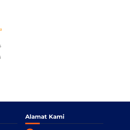
ya
s
i
Alamat Kami