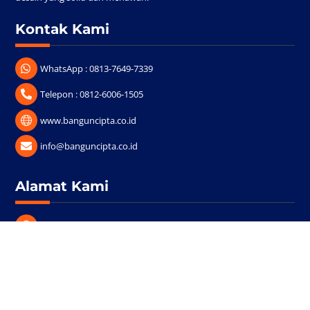
Kontak Kami
WhatsApp : 0813-7649-7339
Telepon : 0812-6006-1505
www.banguncipta.co.id
info@banguncipta.co.id
Back
Alamat Kami
To
Top
Jl. Perwakilan I No. 8 Medan
Copyright © 2023 PT. Bangun Cipta Persada Mandiri. All Rights
Reserved.
Designed & Developed by
Vodeco