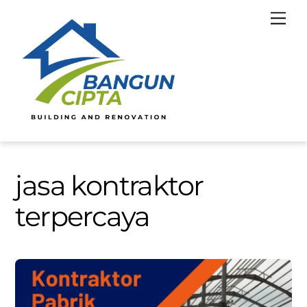
Skip
Men
to
content
jasa kontraktor
terpercaya