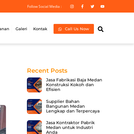
Follow Social Media :
Search
anan
Galeri
Kontak
Call Us Now
Recent Posts
Jasa Fabrikasi Baja Medan
Konstruksi Kokoh dan
Efisien
Supplier Bahan
Bangunan Medan
Lengkap dan Terpercaya
Jasa Kontraktor Pabrik
Medan untuk Industri
Anda