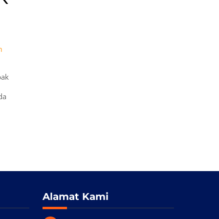
h
bak
da
Alamat Kami