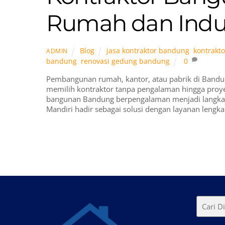
Rumah dan Indus
Blog
jasa kontraktor bandung
,
kontrakt
ADMIN
bandung
,
renovasi gedung bandung
0
Pembangunan rumah, kantor, atau pabrik di Bandu
memilih kontraktor tanpa pengalaman hingga proyek
bangunan Bandung berpengalaman menjadi langkah p
Mandiri hadir sebagai solusi dengan layanan lengka