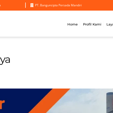
a
PT. Banguncipta Persada Mandiri
Home
Profil Kami
Lay
aya