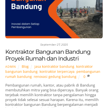
September 27, 2025
Kontraktor Bangunan Bandung
Proyek Rumah dan Industri
Blog
jasa kontraktor bandung
,
kontraktor
ADMIN
bangunan bandung
,
kontraktor terpercaya
,
pembangunan
rumah bandung
,
renovasi gedung bandung
0
Pembangunan rumah, kantor, atau pabrik di Bandung
membutuhkan mitra yang bisa dipercaya. Banyak orang
terjebak memilih kontraktor tanpa pengalaman hingga
proyek tidak selesai sesuai harapan. Karena itu, memilih
kontraktor bangunan Bandung berpengalaman menjadi