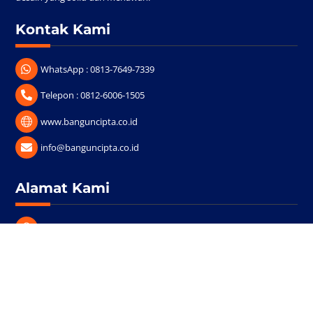
Kontak Kami
WhatsApp : 0813-7649-7339
Telepon : 0812-6006-1505
www.banguncipta.co.id
info@banguncipta.co.id
Back
Alamat Kami
To
Top
Jl. Perwakilan I No. 8 Medan
Copyright © 2023 PT. Bangun Cipta Persada Mandiri. All Rights
Reserved.
Designed & Developed by
Vodeco