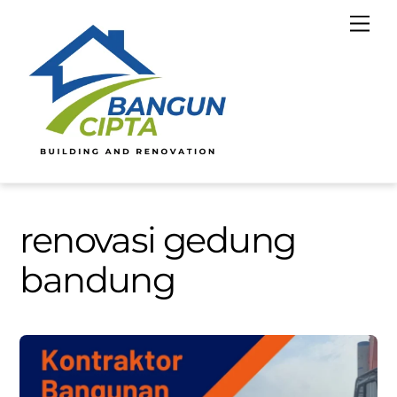
Skip
Men
to
content
renovasi gedung
bandung